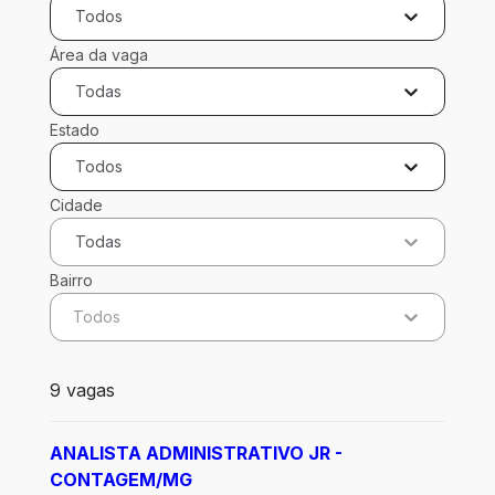
Todos
Área da vaga
Todas
Estado
Todos
Cidade
Todas
Bairro
Todos
9 vagas encontradas para 0 filtros aplicados
9 vagas
ANALISTA ADMINISTRATIVO JR -
CONTAGEM/MG